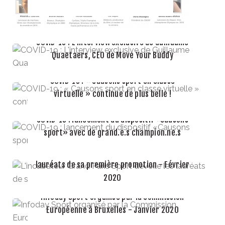
COVID-19 : L'interview exclusive de Guillaume
Quaetaers, CEO de Move Your Buddy
COVID-19 : « Causons sport en classe
LIRE LA SUITE
virtuelle » continue de plus belle !
COVID-19 : lancement du dispositif «Causons
LIRE LA SUITE
sport» avec de grand.e.s champion.ne.s
L'incubateur Grand Paris Sport dévoile les
lauréats de sa première promotion - Février
LIRE LA SUITE
2020
Infoday Sport organisé par la Commission
Européenne à Bruxelles - Janvier 2020
LIRE LA SUITE