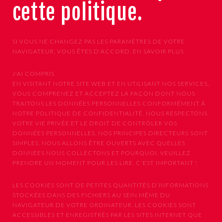
cette politique.
SI VOUS NE CHANGEZ PAS LES PARAMÈTRES DE VOTRE
NAVIGATEUR, VOUS ÊTES D'ACCORD.
EN SAVOIR PLUS
J'AI COMPRIS
EN VISITANT NOTRE SITE WEB ET EN UTILISANT NOS SERVICES,
VOUS COMPRENEZ ET ACCEPTEZ LA FAÇON DONT NOUS
TRAITONS LES DONNÉES PERSONNELLES CONFORMÉMENT À
NOTRE POLITIQUE DE CONFIDENTIALITÉ. NOUS RESPECTONS
VOTRE VIE PRIVÉE ET LE DROIT DE CONTRÔLER VOS
DONNÉES PERSONNELLES. NOS PRINCIPES DIRECTEURS SONT
SIMPLES. NOUS ALLONS ÊTRE OUVERTS AVEC QUELLES
DONNÉES NOUS COLLECTONS ET POURQUOI. VEUILLEZ
PRENDRE UN MOMENT POUR LES LIRE. C'EST IMPORTANT !
LES COOKIES SONT DE PETITES QUANTITÉS D’INFORMATIONS
STOCKÉES DANS DES FICHIERS AU SEIN MÊME DU
NAVIGATEUR DE VOTRE ORDINATEUR. LES COOKIES SONT
ACCESSIBLES ET ENREGISTRÉS PAR LES SITES INTERNET QUE