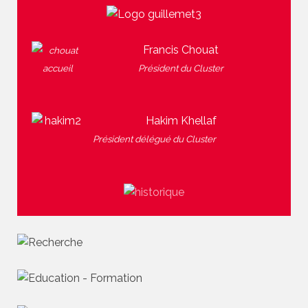
Francis Chouat
Président du Cluster
Hakim Khellaf
Président délégué du Cluster