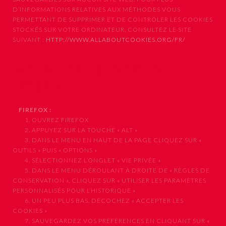
D’INFORMATIONS RELATIVES AUX MÉTHODES VOUS
PERMETTANT DE SUPPRIMER ET DE CONTRÔLER LES COOKIES
STOCKÉS SUR VOTRE ORDINATEUR, CONSULTEZ LE SITE
SUIVANT :
HTTP://WWW.ALLABOUTCOOKIES.ORG/FR/
Comment configurer votre
navigateur
FIREFOX :
1. OUVREZ FIREFOX
2. APPUYEZ SUR LA TOUCHE « ALT »
3. DANS LE MENU EN HAUT DE LA PAGE CLIQUEZ SUR «
OUTILS » PUIS « OPTIONS »
4. SÉLECTIONNEZ L’ONGLET « VIE PRIVÉE »
5. DANS LE MENU DÉROULANT À DROITE DE « RÈGLES DE
CONSERVATION », CLIQUEZ SUR « UTILISER LES PARAMÈTRES
PERSONNALISÉS POUR L’HISTORIQUE »
6. UN PEU PLUS BAS, DÉCOCHEZ « ACCEPTER LES
COOKIES »
7. SAUVEGARDEZ VOS PRÉFÉRENCES EN CLIQUANT SUR «