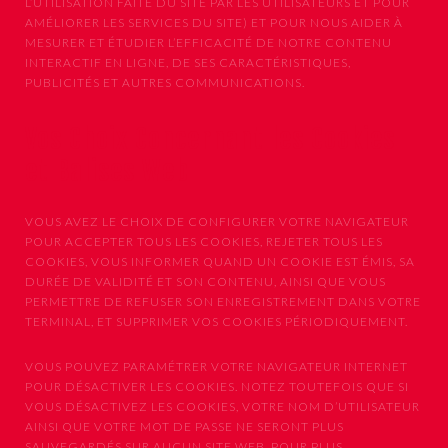
L’UTILISATION FAITE DU SITE PAR LES UTILISATEURS ET POUR
AMÉLIORER LES SERVICES DU SITE) ET POUR NOUS AIDER À
MESURER ET ÉTUDIER L’EFFICACITÉ DE NOTRE CONTENU
INTERACTIF EN LIGNE, DE SES CARACTÉRISTIQUES,
PUBLICITÉS ET AUTRES COMMUNICATIONS.
Vos Choix Concernant les Cookies
et Balises Web
VOUS AVEZ LE CHOIX DE CONFIGURER VOTRE NAVIGATEUR
POUR ACCEPTER TOUS LES COOKIES, REJETER TOUS LES
COOKIES, VOUS INFORMER QUAND UN COOKIE EST ÉMIS, SA
DURÉE DE VALIDITÉ ET SON CONTENU, AINSI QUE VOUS
PERMETTRE DE REFUSER SON ENREGISTREMENT DANS VOTRE
TERMINAL, ET SUPPRIMER VOS COOKIES PÉRIODIQUEMENT.
VOUS POUVEZ PARAMÉTRER VOTRE NAVIGATEUR INTERNET
POUR DÉSACTIVER LES COOKIES. NOTEZ TOUTEFOIS QUE SI
VOUS DÉSACTIVEZ LES COOKIES, VOTRE NOM D’UTILISATEUR
AINSI QUE VOTRE MOT DE PASSE NE SERONT PLUS
SAUVEGARDÉS SUR AUCUN SITE WEB. POUR PLUS