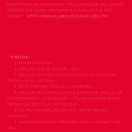
PERMETTANT DE SUPPRIMER ET DE CONTRÔLER LES COOKIES
STOCKÉS SUR VOTRE ORDINATEUR, CONSULTEZ LE SITE
SUIVANT :
HTTP://WWW.ALLABOUTCOOKIES.ORG/FR/
Comment configurer votre
navigateur
FIREFOX :
1. OUVREZ FIREFOX
2. APPUYEZ SUR LA TOUCHE « ALT »
3. DANS LE MENU EN HAUT DE LA PAGE CLIQUEZ SUR «
OUTILS » PUIS « OPTIONS »
4. SÉLECTIONNEZ L’ONGLET « VIE PRIVÉE »
5. DANS LE MENU DÉROULANT À DROITE DE « RÈGLES DE
CONSERVATION », CLIQUEZ SUR « UTILISER LES PARAMÈTRES
PERSONNALISÉS POUR L’HISTORIQUE »
6. UN PEU PLUS BAS, DÉCOCHEZ « ACCEPTER LES
COOKIES »
7. SAUVEGARDEZ VOS PRÉFÉRENCES EN CLIQUANT SUR «
OK »