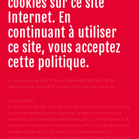
cookies sur ce site
Internet. En
continuant à utiliser
ce site, vous acceptez
cette politique.
SI VOUS NE CHANGEZ PAS LES PARAMÈTRES DE VOTRE
NAVIGATEUR, VOUS ÊTES D'ACCORD.
EN SAVOIR PLUS
J'AI COMPRIS
EN VISITANT NOTRE SITE WEB ET EN UTILISANT NOS SERVICES,
VOUS COMPRENEZ ET ACCEPTEZ LA FAÇON DONT NOUS
TRAITONS LES DONNÉES PERSONNELLES CONFORMÉMENT À
NOTRE POLITIQUE DE CONFIDENTIALITÉ. NOUS RESPECTONS
VOTRE VIE PRIVÉE ET LE DROIT DE CONTRÔLER VOS
DONNÉES PERSONNELLES. NOS PRINCIPES DIRECTEURS SONT