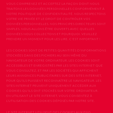
VOUS COMPRENEZ ET ACCEPTEZ LA FAÇON DONT NOUS
TRAITONS LES DONNÉES PERSONNELLES CONFORMÉMENT À
NOTRE POLITIQUE DE CONFIDENTIALITÉ. NOUS RESPECTONS
VOTRE VIE PRIVÉE ET LE DROIT DE CONTRÔLER VOS
DONNÉES PERSONNELLES. NOS PRINCIPES DIRECTEURS SONT
SIMPLES. NOUS ALLONS ÊTRE OUVERTS AVEC QUELLES
DONNÉES NOUS COLLECTONS ET POURQUOI. VEUILLEZ
PRENDRE UN MOMENT POUR LES LIRE. C'EST IMPORTANT !
LES COOKIES SONT DE PETITES QUANTITÉS D’INFORMATIONS
STOCKÉES DANS DES FICHIERS AU SEIN MÊME DU
NAVIGATEUR DE VOTRE ORDINATEUR. LES COOKIES SONT
ACCESSIBLES ET ENREGISTRÉS PAR LES SITES INTERNET QUE
VOUS CONSULTEZ, ET PAR LES SOCIÉTÉS QUI AFFICHENT
LEURS ANNONCES PUBLICITAIRES SUR DES SITES INTERNET,
POUR QU’ILS PUISSENT RECONNAÎTRE LE NAVIGATEUR. LES
SITES INTERNET PEUVENT UNIQUEMENT ACCÉDER AUX
COOKIES QU’ILS ONT STOCKÉS SUR VOTRE ORDINATEUR.
EN UTILISANT LE SITE INTERNET, VOUS CONSENTEZ À
L’UTILISATION DES COOKIES DÉPOSÉS PAR NOTRE SITE.
LE SITE INTERNET UTILISENT DES COOKIES AUX FINS