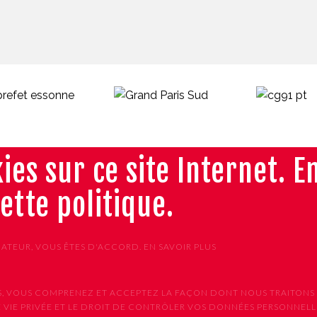
ies sur ce site Internet. E
cette politique.
GATEUR, VOUS ÊTES D'ACCORD.
EN SAVOIR PLUS
VICES, VOUS COMPRENEZ ET ACCEPTEZ LA FAÇON DONT NOUS TRAIT
 VIE PRIVÉE ET LE DROIT DE CONTRÔLER VOS DONNÉES PERSONNELLE