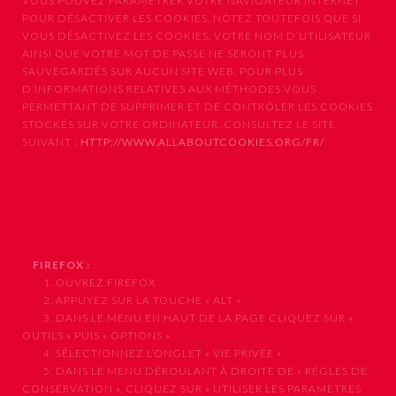
VOUS POUVEZ PARAMÉTRER VOTRE NAVIGATEUR INTERNET
POUR DÉSACTIVER LES COOKIES. NOTEZ TOUTEFOIS QUE SI
VOUS DÉSACTIVEZ LES COOKIES, VOTRE NOM D’UTILISATEUR
AINSI QUE VOTRE MOT DE PASSE NE SERONT PLUS
SAUVEGARDÉS SUR AUCUN SITE WEB. POUR PLUS
D’INFORMATIONS RELATIVES AUX MÉTHODES VOUS
PERMETTANT DE SUPPRIMER ET DE CONTRÔLER LES COOKIES
STOCKÉS SUR VOTRE ORDINATEUR, CONSULTEZ LE SITE
SUIVANT :
HTTP://WWW.ALLABOUTCOOKIES.ORG/FR/
Comment configurer votre
navigateur
FIREFOX :
1. OUVREZ FIREFOX
2. APPUYEZ SUR LA TOUCHE « ALT »
3. DANS LE MENU EN HAUT DE LA PAGE CLIQUEZ SUR «
OUTILS » PUIS « OPTIONS »
4. SÉLECTIONNEZ L’ONGLET « VIE PRIVÉE »
5. DANS LE MENU DÉROULANT À DROITE DE « RÈGLES DE
CONSERVATION », CLIQUEZ SUR « UTILISER LES PARAMÈTRES