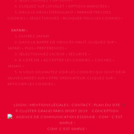
3. SÉLECTIONNEZ « OPTIONS »
4. CLIQUEZ SUR L’ONGLET « OPTIONS AVANCÉES »
5. DANS LE MENU DÉROULANT « PARAMÈTRES DES
COOKIES », SÉLECTIONNEZ « BLOQUER TOUS LES COOKIES »
SAFARI :
1. OUVREZ SAFARI
2. DANS LA BARRE DE MENU EN HAUT, CLIQUEZ SUR «
SAFARI », PUIS « PRÉFÉRENCES »
3. SÉLECTIONNEZ L’ICÔNE « SÉCURITÉ »
4. À CÔTÉ DE « ACCEPTER LES COOKIES », COCHEZ «
JAMAIS »
5. SI VOUS SOUHAITEZ VOIR LES COOKIES QUI SONT DÉJÀ
SAUVEGARDÉS SUR VOTRE ORDINATEUR, CLIQUEZ SUR «
AFFICHER LES COOKIES »
LOGIN
|
MENTIONS LÉGALES
|
CONTACT
|
PLAN DU SITE
© CLUSTER GRAND PARIS SPORT 2019
-
CONCEPTION
COM' C'EST SIMPLE !