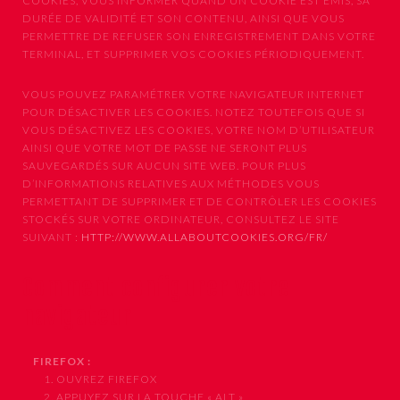
COOKIES, VOUS INFORMER QUAND UN COOKIE EST ÉMIS, SA
DURÉE DE VALIDITÉ ET SON CONTENU, AINSI QUE VOUS
PERMETTRE DE REFUSER SON ENREGISTREMENT DANS VOTRE
TERMINAL, ET SUPPRIMER VOS COOKIES PÉRIODIQUEMENT.
VOUS POUVEZ PARAMÉTRER VOTRE NAVIGATEUR INTERNET
POUR DÉSACTIVER LES COOKIES. NOTEZ TOUTEFOIS QUE SI
VOUS DÉSACTIVEZ LES COOKIES, VOTRE NOM D’UTILISATEUR
AINSI QUE VOTRE MOT DE PASSE NE SERONT PLUS
SAUVEGARDÉS SUR AUCUN SITE WEB. POUR PLUS
D’INFORMATIONS RELATIVES AUX MÉTHODES VOUS
PERMETTANT DE SUPPRIMER ET DE CONTRÔLER LES COOKIES
STOCKÉS SUR VOTRE ORDINATEUR, CONSULTEZ LE SITE
SUIVANT :
HTTP://WWW.ALLABOUTCOOKIES.ORG/FR/
Comment configurer votre
navigateur
FIREFOX :
1. OUVREZ FIREFOX
2. APPUYEZ SUR LA TOUCHE « ALT »