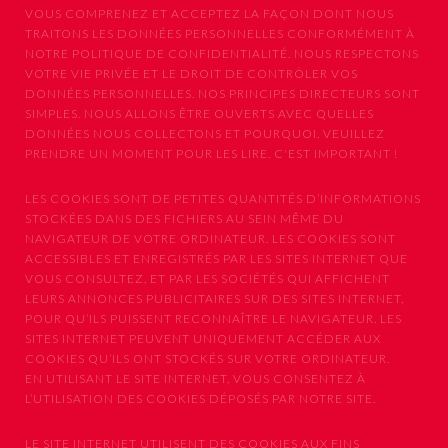
VOUS COMPRENEZ ET ACCEPTEZ LA FAÇON DONT NOUS
TRAITONS LES DONNÉES PERSONNELLES CONFORMÉMENT À
NOTRE POLITIQUE DE CONFIDENTIALITÉ. NOUS RESPECTONS
VOTRE VIE PRIVÉE ET LE DROIT DE CONTRÔLER VOS
DONNÉES PERSONNELLES. NOS PRINCIPES DIRECTEURS SONT
SIMPLES. NOUS ALLONS ÊTRE OUVERTS AVEC QUELLES
DONNÉES NOUS COLLECTONS ET POURQUOI. VEUILLEZ
PRENDRE UN MOMENT POUR LES LIRE. C'EST IMPORTANT !
LES COOKIES SONT DE PETITES QUANTITÉS D’INFORMATIONS
STOCKÉES DANS DES FICHIERS AU SEIN MÊME DU
NAVIGATEUR DE VOTRE ORDINATEUR. LES COOKIES SONT
ACCESSIBLES ET ENREGISTRÉS PAR LES SITES INTERNET QUE
VOUS CONSULTEZ, ET PAR LES SOCIÉTÉS QUI AFFICHENT
LEURS ANNONCES PUBLICITAIRES SUR DES SITES INTERNET,
POUR QU’ILS PUISSENT RECONNAÎTRE LE NAVIGATEUR. LES
SITES INTERNET PEUVENT UNIQUEMENT ACCÉDER AUX
COOKIES QU’ILS ONT STOCKÉS SUR VOTRE ORDINATEUR.
EN UTILISANT LE SITE INTERNET, VOUS CONSENTEZ À
L’UTILISATION DES COOKIES DÉPOSÉS PAR NOTRE SITE.
LE SITE INTERNET UTILISENT DES COOKIES AUX FINS