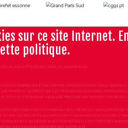
ies sur ce site Internet. E
cette politique.
GATEUR, VOUS ÊTES D'ACCORD.
EN SAVOIR PLUS
VICES, VOUS COMPRENEZ ET ACCEPTEZ LA FAÇON DONT NOUS TRAIT
 VIE PRIVÉE ET LE DROIT DE CONTRÔLER VOS DONNÉES PERSONNELLE
CTONS ET POURQUOI. VEUILLEZ PRENDRE UN MOMENT POUR LES LIR
S STOCKÉES DANS DES FICHIERS AU SEIN MÊME DU NAVIGATEUR DE V
, ET PAR LES SOCIÉTÉS QUI AFFICHENT LEURS ANNONCES PUBLICITAIR
NT UNIQUEMENT ACCÉDER AUX COOKIES QU’ILS ONT STOCKÉS SUR V
ISATION DES COOKIES DÉPOSÉS PAR NOTRE SITE.