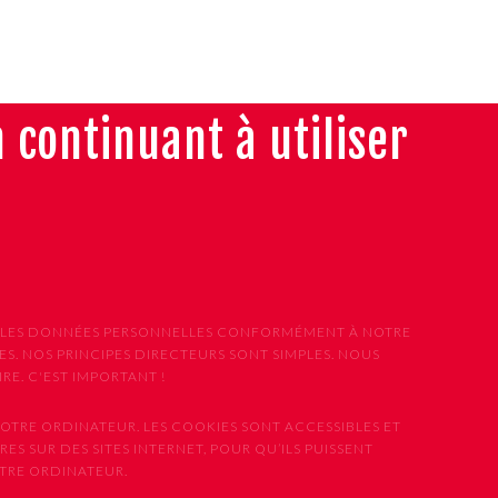
n continuant à utiliser
ONS LES DONNÉES PERSONNELLES CONFORMÉMENT À NOTRE
S. NOS PRINCIPES DIRECTEURS SONT SIMPLES. NOUS
E. C'EST IMPORTANT !
OTRE ORDINATEUR. LES COOKIES SONT ACCESSIBLES ET
ES SUR DES SITES INTERNET, POUR QU’ILS PUISSENT
OTRE ORDINATEUR.