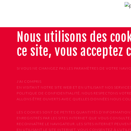
Nous utilisons des cook
ce site, vous acceptez 
SI VOUS NE CHANGEZ PAS LES PARAMÈTRES DE VOTRE NAVI
J'AI COMPRIS
EN VISITANT NOTRE SITE WEB ET EN UTILISANT NOS SER
POLITIQUE DE CONFIDENTIALITÉ. NOUS RESPECTONS VOTRE
ALLONS ÊTRE OUVERTS AVEC QUELLES DONNÉES NOUS COLLE
LES COOKIES SONT DE PETITES QUANTITÉS D’INFORMATION
ENREGISTRÉS PAR LES SITES INTERNET QUE VOUS CONSULTEZ
RECONNAÎTRE LE NAVIGATEUR. LES SITES INTERNET PEUVE
EN UTILISANT LE SITE INTERNET, VOUS CONSENTEZ À L’UTIL