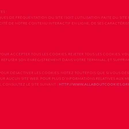
ES :
ES DE FRÉQUENTATION DU SITE (SOIT L’UTILISATION FAITE DU SITE 
CACITÉ DE NOTRE CONTENU INTERACTIF EN LIGNE, DE SES CARACTÉRI
et Balises Web
OUR ACCEPTER TOUS LES COOKIES, REJETER TOUS LES COOKIES, VO
E REFUSER SON ENREGISTREMENT DANS VOTRE TERMINAL, ET SUPPR
UR DÉSACTIVER LES COOKIES. NOTEZ TOUTEFOIS QUE SI VOUS DÉSA
SUR AUCUN SITE WEB. POUR PLUS D’INFORMATIONS RELATIVES AUX 
 CONSULTEZ LE SITE SUIVANT :
HTTP://WWW.ALLABOUTCOOKIES.OR
teur