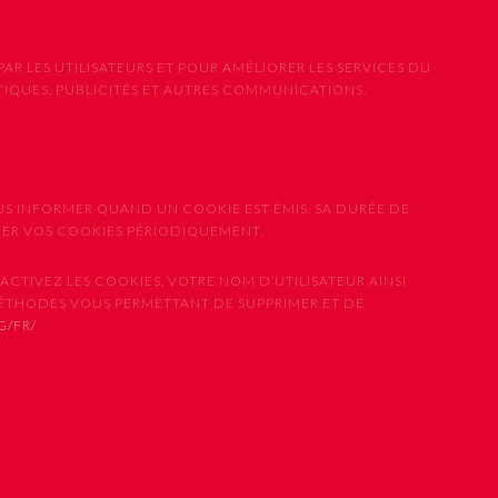
PAR LES UTILISATEURS ET POUR AMÉLIORER LES SERVICES DU
STIQUES, PUBLICITÉS ET AUTRES COMMUNICATIONS.
US INFORMER QUAND UN COOKIE EST ÉMIS, SA DURÉE DE
IMER VOS COOKIES PÉRIODIQUEMENT.
CTIVEZ LES COOKIES, VOTRE NOM D’UTILISATEUR AINSI
MÉTHODES VOUS PERMETTANT DE SUPPRIMER ET DE
G/FR/