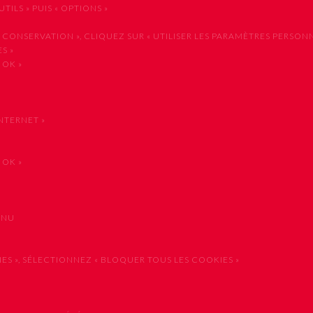
ILS » PUIS « OPTIONS »
NSERVATION », CLIQUEZ SUR « UTILISER LES PARAMÈTRES PERSONNA
S »
 OK »
NTERNET »
 OK »
ENU
 », SÉLECTIONNEZ « BLOQUER TOUS LES COOKIES »