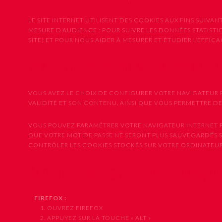
LE SITE INTERNET UTILISENT DES COOKIES AUX FINS SUIVANT
MESURE D’AUDIENCE : POUR SUIVRE LES DONNÉES STATISTIQU
SITE) ET POUR NOUS AIDER À MESURER ET ÉTUDIER L’EFFI
Vos Choix Concernant les Cookies 
VOUS AVEZ LE CHOIX DE CONFIGURER VOTRE NAVIGATEUR P
VALIDITÉ ET SON CONTENU, AINSI QUE VOUS PERMETTRE D
VOUS POUVEZ PARAMÉTRER VOTRE NAVIGATEUR INTERNET PO
QUE VOTRE MOT DE PASSE NE SERONT PLUS SAUVEGARDÉS 
CONTRÔLER LES COOKIES STOCKÉS SUR VOTRE ORDINATEUR,
Comment configurer votre naviga
FIREFOX :
1. OUVREZ FIREFOX
2. APPUYEZ SUR LA TOUCHE « ALT »