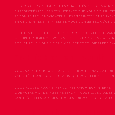
LES COOKIES SONT DE PETITES QUANTITÉS D’INFORMATION
ENREGISTRÉS PAR LES SITES INTERNET QUE VOUS CONSULTEZ
RECONNAÎTRE LE NAVIGATEUR. LES SITES INTERNET PEUVE
EN UTILISANT LE SITE INTERNET, VOUS CONSENTEZ À L’UTIL
LE SITE INTERNET UTILISENT DES COOKIES AUX FINS SUIVANT
MESURE D’AUDIENCE : POUR SUIVRE LES DONNÉES STATISTIQU
SITE) ET POUR NOUS AIDER À MESURER ET ÉTUDIER L’EFFI
Vos Choix Concernant les Cookies 
VOUS AVEZ LE CHOIX DE CONFIGURER VOTRE NAVIGATEUR P
VALIDITÉ ET SON CONTENU, AINSI QUE VOUS PERMETTRE D
VOUS POUVEZ PARAMÉTRER VOTRE NAVIGATEUR INTERNET PO
QUE VOTRE MOT DE PASSE NE SERONT PLUS SAUVEGARDÉS 
CONTRÔLER LES COOKIES STOCKÉS SUR VOTRE ORDINATEUR,
Comment configurer votre naviga