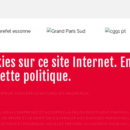
ies sur ce site Internet. E
cette politique.
GATEUR, VOUS ÊTES D'ACCORD.
EN SAVOIR PLUS
VICES, VOUS COMPRENEZ ET ACCEPTEZ LA FAÇON DONT NOUS TRAIT
 VIE PRIVÉE ET LE DROIT DE CONTRÔLER VOS DONNÉES PERSONNELLE
CTONS ET POURQUOI. VEUILLEZ PRENDRE UN MOMENT POUR LES LIR