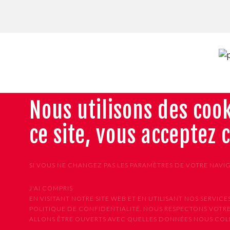
Nous utilisons des cook
ce site, vous acceptez 
SI VOUS NE CHANGEZ PAS LES PARAMÈTRES DE VOTRE NAVI
J'AI COMPRIS
EN VISITANT NOTRE SITE WEB ET EN UTILISANT NOS SER
POLITIQUE DE CONFIDENTIALITÉ. NOUS RESPECTONS VOTRE
ALLONS ÊTRE OUVERTS AVEC QUELLES DONNÉES NOUS COLLE