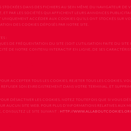
S STOCKÉES DANS DES FICHIERS AU SEIN MÊME DU NAVIGATEUR DE V
, ET PAR LES SOCIÉTÉS QUI AFFICHENT LEURS ANNONCES PUBLICITAIR
NT UNIQUEMENT ACCÉDER AUX COOKIES QU’ILS ONT STOCKÉS SUR V
ISATION DES COOKIES DÉPOSÉS PAR NOTRE SITE.
ES :
ES DE FRÉQUENTATION DU SITE (SOIT L’UTILISATION FAITE DU SITE 
CACITÉ DE NOTRE CONTENU INTERACTIF EN LIGNE, DE SES CARACTÉRI
et Balises Web
OUR ACCEPTER TOUS LES COOKIES, REJETER TOUS LES COOKIES, VO
E REFUSER SON ENREGISTREMENT DANS VOTRE TERMINAL, ET SUPPR
UR DÉSACTIVER LES COOKIES. NOTEZ TOUTEFOIS QUE SI VOUS DÉSA
SUR AUCUN SITE WEB. POUR PLUS D’INFORMATIONS RELATIVES AUX 
 CONSULTEZ LE SITE SUIVANT :
HTTP://WWW.ALLABOUTCOOKIES.OR
teur