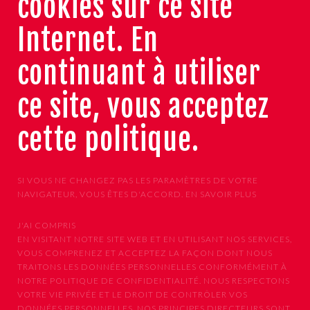
cookies sur ce site
Internet. En
continuant à utiliser
ce site, vous acceptez
cette politique.
SI VOUS NE CHANGEZ PAS LES PARAMÈTRES DE VOTRE
NAVIGATEUR, VOUS ÊTES D'ACCORD.
EN SAVOIR PLUS
J'AI COMPRIS
EN VISITANT NOTRE SITE WEB ET EN UTILISANT NOS SERVICES,
VOUS COMPRENEZ ET ACCEPTEZ LA FAÇON DONT NOUS
TRAITONS LES DONNÉES PERSONNELLES CONFORMÉMENT À
NOTRE POLITIQUE DE CONFIDENTIALITÉ. NOUS RESPECTONS
VOTRE VIE PRIVÉE ET LE DROIT DE CONTRÔLER VOS
DONNÉES PERSONNELLES. NOS PRINCIPES DIRECTEURS SONT