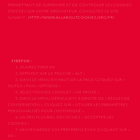
PERMETTANT DE SUPPRIMER ET DE CONTRÔLER LES COOKIES
STOCKÉS SUR VOTRE ORDINATEUR, CONSULTEZ LE SITE
SUIVANT :
HTTP://WWW.ALLABOUTCOOKIES.ORG/FR/
Comment configurer votre
navigateur
FIREFOX :
1. OUVREZ FIREFOX
2. APPUYEZ SUR LA TOUCHE « ALT »
3. DANS LE MENU EN HAUT DE LA PAGE CLIQUEZ SUR «
OUTILS » PUIS « OPTIONS »
4. SÉLECTIONNEZ L’ONGLET « VIE PRIVÉE »
5. DANS LE MENU DÉROULANT À DROITE DE « RÈGLES DE
CONSERVATION », CLIQUEZ SUR « UTILISER LES PARAMÈTRES
PERSONNALISÉS POUR L’HISTORIQUE »
6. UN PEU PLUS BAS, DÉCOCHEZ « ACCEPTER LES
COOKIES »
7. SAUVEGARDEZ VOS PRÉFÉRENCES EN CLIQUANT SUR «
OK »