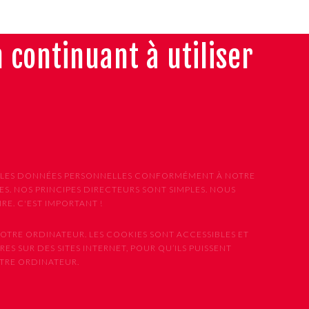
n continuant à utiliser
ONS LES DONNÉES PERSONNELLES CONFORMÉMENT À NOTRE
S. NOS PRINCIPES DIRECTEURS SONT SIMPLES. NOUS
E. C'EST IMPORTANT !
OTRE ORDINATEUR. LES COOKIES SONT ACCESSIBLES ET
ES SUR DES SITES INTERNET, POUR QU’ILS PUISSENT
OTRE ORDINATEUR.