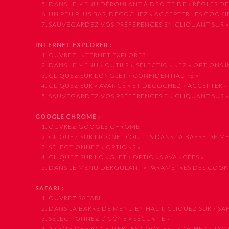
5. DANS LE MENU DÉROULANT À DROITE DE « RÈGLES DE CO
6. UN PEU PLUS BAS, DÉCOCHEZ « ACCEPTER LES COOKIE
7. SAUVEGARDEZ VOS PRÉFÉRENCES EN CLIQUANT SUR «
INTERNET EXPLORER :
1. OUVREZ INTERNET EXPLORER
2. DANS LE MENU « OUTILS », SÉLECTIONNEZ « OPTIONS I
3. CLIQUEZ SUR L’ONGLET « CONFIDENTIALITÉ »
4. CLIQUEZ SUR « AVANCÉ » ET DÉCOCHEZ « ACCEPTER »
5. SAUVEGARDEZ VOS PRÉFÉRENCES EN CLIQUANT SUR «
GOOGLE CHROME :
1. OUVREZ GOOGLE CHROME
2. CLIQUEZ SUR L’ICÔNE D’OUTILS DANS LA BARRE DE M
3. SÉLECTIONNEZ « OPTIONS »
4. CLIQUEZ SUR L’ONGLET « OPTIONS AVANCÉES »
5. DANS LE MENU DÉROULANT « PARAMÈTRES DES COOKIES
SAFARI :
1. OUVREZ SAFARI
2. DANS LA BARRE DE MENU EN HAUT, CLIQUEZ SUR « SAFAR
3. SÉLECTIONNEZ L’ICÔNE « SÉCURITÉ »
4. À CÔTÉ DE « ACCEPTER LES COOKIES », COCHEZ « JAMA