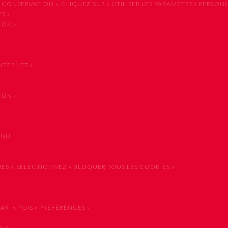
NSERVATION », CLIQUEZ SUR « UTILISER LES PARAMÈTRES PERSONNA
S »
 OK »
NTERNET »
 OK »
ENU
 », SÉLECTIONNEZ « BLOQUER TOUS LES COOKIES »
I », PUIS « PRÉFÉRENCES »
IS »