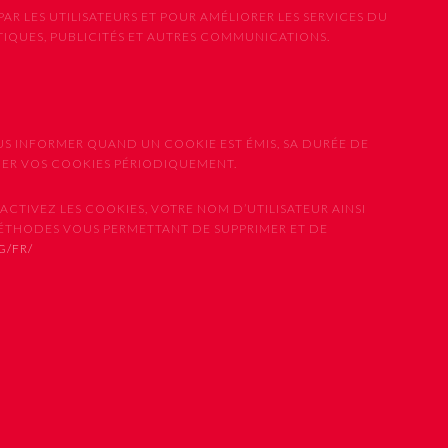
PAR LES UTILISATEURS ET POUR AMÉLIORER LES SERVICES DU
STIQUES, PUBLICITÉS ET AUTRES COMMUNICATIONS.
US INFORMER QUAND UN COOKIE EST ÉMIS, SA DURÉE DE
IMER VOS COOKIES PÉRIODIQUEMENT.
CTIVEZ LES COOKIES, VOTRE NOM D’UTILISATEUR AINSI
MÉTHODES VOUS PERMETTANT DE SUPPRIMER ET DE
G/FR/