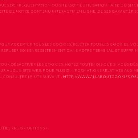
ES DE FRÉQUENTATION DU SITE (SOIT L’UTILISATION FAITE DU SITE 
CACITÉ DE NOTRE CONTENU INTERACTIF EN LIGNE, DE SES CARACTÉRI
et Balises Web
OUR ACCEPTER TOUS LES COOKIES, REJETER TOUS LES COOKIES, VO
E REFUSER SON ENREGISTREMENT DANS VOTRE TERMINAL, ET SUPPR
UR DÉSACTIVER LES COOKIES. NOTEZ TOUTEFOIS QUE SI VOUS DÉSA
SUR AUCUN SITE WEB. POUR PLUS D’INFORMATIONS RELATIVES AUX 
 CONSULTEZ LE SITE SUIVANT :
HTTP://WWW.ALLABOUTCOOKIES.OR
teur
ILS » PUIS « OPTIONS »