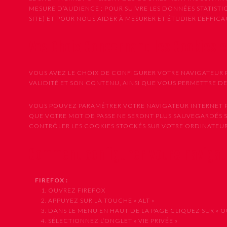
MESURE D’AUDIENCE : POUR SUIVRE LES DONNÉES STATISTIQU
SITE) ET POUR NOUS AIDER À MESURER ET ÉTUDIER L’EFFI
Vos Choix Concernant les Cookies 
VOUS AVEZ LE CHOIX DE CONFIGURER VOTRE NAVIGATEUR P
VALIDITÉ ET SON CONTENU, AINSI QUE VOUS PERMETTRE D
VOUS POUVEZ PARAMÉTRER VOTRE NAVIGATEUR INTERNET PO
QUE VOTRE MOT DE PASSE NE SERONT PLUS SAUVEGARDÉS 
CONTRÔLER LES COOKIES STOCKÉS SUR VOTRE ORDINATEUR,
Comment configurer votre naviga
FIREFOX :
1. OUVREZ FIREFOX
2. APPUYEZ SUR LA TOUCHE « ALT »
3. DANS LE MENU EN HAUT DE LA PAGE CLIQUEZ SUR « OUT
4. SÉLECTIONNEZ L’ONGLET « VIE PRIVÉE »