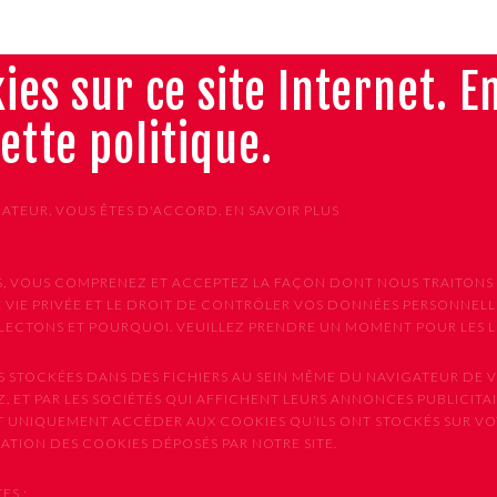
ies sur ce site Internet. E
cette politique.
GATEUR, VOUS ÊTES D'ACCORD.
EN SAVOIR PLUS
VICES, VOUS COMPRENEZ ET ACCEPTEZ LA FAÇON DONT NOUS TRAIT
 VIE PRIVÉE ET LE DROIT DE CONTRÔLER VOS DONNÉES PERSONNELLE
CTONS ET POURQUOI. VEUILLEZ PRENDRE UN MOMENT POUR LES LIR
S STOCKÉES DANS DES FICHIERS AU SEIN MÊME DU NAVIGATEUR DE V
, ET PAR LES SOCIÉTÉS QUI AFFICHENT LEURS ANNONCES PUBLICITAIR
NT UNIQUEMENT ACCÉDER AUX COOKIES QU’ILS ONT STOCKÉS SUR V
ISATION DES COOKIES DÉPOSÉS PAR NOTRE SITE.
ES :