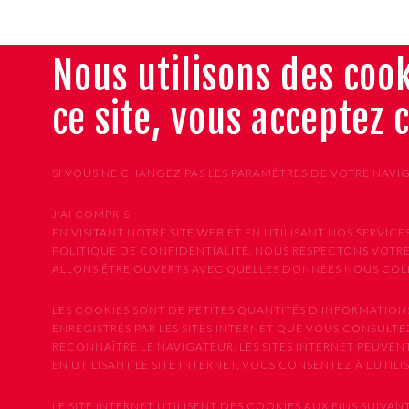
Nous utilisons des cook
ce site, vous acceptez 
SI VOUS NE CHANGEZ PAS LES PARAMÈTRES DE VOTRE NAVI
J'AI COMPRIS
EN VISITANT NOTRE SITE WEB ET EN UTILISANT NOS SER
POLITIQUE DE CONFIDENTIALITÉ. NOUS RESPECTONS VOTRE
ALLONS ÊTRE OUVERTS AVEC QUELLES DONNÉES NOUS COLLE
LES COOKIES SONT DE PETITES QUANTITÉS D’INFORMATION
ENREGISTRÉS PAR LES SITES INTERNET QUE VOUS CONSULTEZ
RECONNAÎTRE LE NAVIGATEUR. LES SITES INTERNET PEUVE
EN UTILISANT LE SITE INTERNET, VOUS CONSENTEZ À L’UTIL
LE SITE INTERNET UTILISENT DES COOKIES AUX FINS SUIVANT