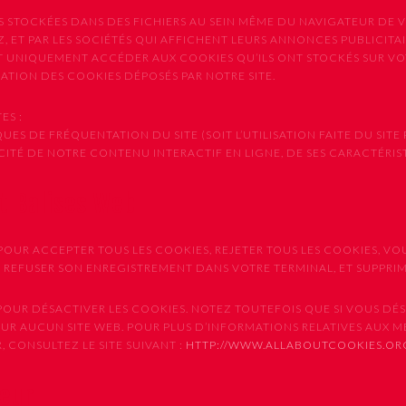
S STOCKÉES DANS DES FICHIERS AU SEIN MÊME DU NAVIGATEUR DE V
, ET PAR LES SOCIÉTÉS QUI AFFICHENT LEURS ANNONCES PUBLICITAIR
NT UNIQUEMENT ACCÉDER AUX COOKIES QU’ILS ONT STOCKÉS SUR V
ISATION DES COOKIES DÉPOSÉS PAR NOTRE SITE.
ES :
ES DE FRÉQUENTATION DU SITE (SOIT L’UTILISATION FAITE DU SITE 
CACITÉ DE NOTRE CONTENU INTERACTIF EN LIGNE, DE SES CARACTÉRI
et Balises Web
OUR ACCEPTER TOUS LES COOKIES, REJETER TOUS LES COOKIES, VO
E REFUSER SON ENREGISTREMENT DANS VOTRE TERMINAL, ET SUPPR
UR DÉSACTIVER LES COOKIES. NOTEZ TOUTEFOIS QUE SI VOUS DÉSA
SUR AUCUN SITE WEB. POUR PLUS D’INFORMATIONS RELATIVES AUX 
 CONSULTEZ LE SITE SUIVANT :
HTTP://WWW.ALLABOUTCOOKIES.OR
teur