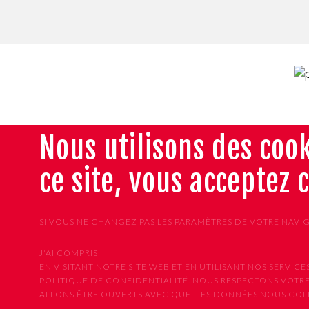
Nous utilisons des cook
ce site, vous acceptez 
SI VOUS NE CHANGEZ PAS LES PARAMÈTRES DE VOTRE NAVI
J'AI COMPRIS
EN VISITANT NOTRE SITE WEB ET EN UTILISANT NOS SER
POLITIQUE DE CONFIDENTIALITÉ. NOUS RESPECTONS VOTRE
ALLONS ÊTRE OUVERTS AVEC QUELLES DONNÉES NOUS COLLE