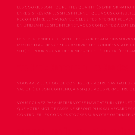
LES COOKIES SONT DE PETITES QUANTITÉS D’INFORMATION
ENREGISTRÉS PAR LES SITES INTERNET QUE VOUS CONSULTEZ
RECONNAÎTRE LE NAVIGATEUR. LES SITES INTERNET PEUVE
EN UTILISANT LE SITE INTERNET, VOUS CONSENTEZ À L’UTIL
LE SITE INTERNET UTILISENT DES COOKIES AUX FINS SUIVANT
MESURE D’AUDIENCE : POUR SUIVRE LES DONNÉES STATISTIQU
SITE) ET POUR NOUS AIDER À MESURER ET ÉTUDIER L’EFFI
Vos Choix Concernant les Cookies 
VOUS AVEZ LE CHOIX DE CONFIGURER VOTRE NAVIGATEUR P
VALIDITÉ ET SON CONTENU, AINSI QUE VOUS PERMETTRE D
VOUS POUVEZ PARAMÉTRER VOTRE NAVIGATEUR INTERNET PO
QUE VOTRE MOT DE PASSE NE SERONT PLUS SAUVEGARDÉS 
CONTRÔLER LES COOKIES STOCKÉS SUR VOTRE ORDINATEUR,
Comment configurer votre naviga