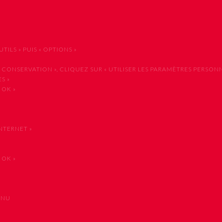
ILS » PUIS « OPTIONS »
NSERVATION », CLIQUEZ SUR « UTILISER LES PARAMÈTRES PERSONNA
S »
 OK »
NTERNET »
 OK »
ENU