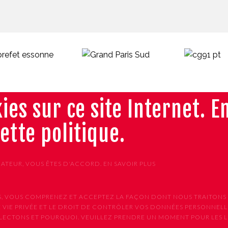
ies sur ce site Internet. E
cette politique.
GATEUR, VOUS ÊTES D'ACCORD.
EN SAVOIR PLUS
VICES, VOUS COMPRENEZ ET ACCEPTEZ LA FAÇON DONT NOUS TRAIT
 VIE PRIVÉE ET LE DROIT DE CONTRÔLER VOS DONNÉES PERSONNELLE
CTONS ET POURQUOI. VEUILLEZ PRENDRE UN MOMENT POUR LES LIR