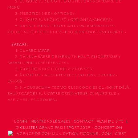
2. CLIQUEZ SUR L’ICÔNE D’OUTILS DANS LA BARRE DE
MENU
3. SÉLECTIONNEZ « OPTIONS »
4. CLIQUEZ SUR L’ONGLET « OPTIONS AVANCÉES »
5. DANS LE MENU DÉROULANT « PARAMÈTRES DES
COOKIES », SÉLECTIONNEZ « BLOQUER TOUS LES COOKIES »
SAFARI :
1. OUVREZ SAFARI
2. DANS LA BARRE DE MENU EN HAUT, CLIQUEZ SUR «
SAFARI », PUIS « PRÉFÉRENCES »
3. SÉLECTIONNEZ L’ICÔNE « SÉCURITÉ »
4. À CÔTÉ DE « ACCEPTER LES COOKIES », COCHEZ «
JAMAIS »
5. SI VOUS SOUHAITEZ VOIR LES COOKIES QUI SONT DÉJÀ
SAUVEGARDÉS SUR VOTRE ORDINATEUR, CLIQUEZ SUR «
AFFICHER LES COOKIES »
LOGIN
|
MENTIONS LÉGALES
|
CONTACT
|
PLAN DU SITE
© CLUSTER GRAND PARIS SPORT 2019
-
CONCEPTION