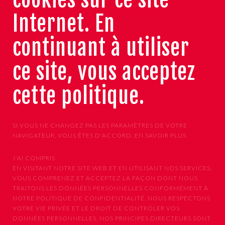
Internet. En
continuant à utiliser
ce site, vous acceptez
cette politique.
SI VOUS NE CHANGEZ PAS LES PARAMÈTRES DE VOTRE
NAVIGATEUR, VOUS ÊTES D'ACCORD.
EN SAVOIR PLUS
J'AI COMPRIS
EN VISITANT NOTRE SITE WEB ET EN UTILISANT NOS SERVICES,
VOUS COMPRENEZ ET ACCEPTEZ LA FAÇON DONT NOUS
TRAITONS LES DONNÉES PERSONNELLES CONFORMÉMENT À
NOTRE POLITIQUE DE CONFIDENTIALITÉ. NOUS RESPECTONS
VOTRE VIE PRIVÉE ET LE DROIT DE CONTRÔLER VOS
DONNÉES PERSONNELLES. NOS PRINCIPES DIRECTEURS SONT