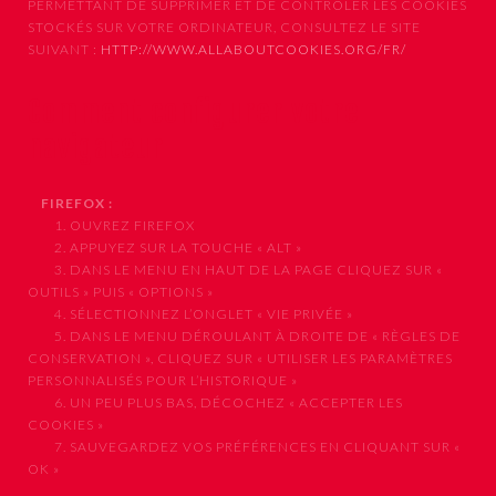
PERMETTANT DE SUPPRIMER ET DE CONTRÔLER LES COOKIES
STOCKÉS SUR VOTRE ORDINATEUR, CONSULTEZ LE SITE
SUIVANT :
HTTP://WWW.ALLABOUTCOOKIES.ORG/FR/
Comment configurer votre
navigateur
FIREFOX :
1. OUVREZ FIREFOX
2. APPUYEZ SUR LA TOUCHE « ALT »
3. DANS LE MENU EN HAUT DE LA PAGE CLIQUEZ SUR «
OUTILS » PUIS « OPTIONS »
4. SÉLECTIONNEZ L’ONGLET « VIE PRIVÉE »
5. DANS LE MENU DÉROULANT À DROITE DE « RÈGLES DE
CONSERVATION », CLIQUEZ SUR « UTILISER LES PARAMÈTRES
PERSONNALISÉS POUR L’HISTORIQUE »
6. UN PEU PLUS BAS, DÉCOCHEZ « ACCEPTER LES
COOKIES »
7. SAUVEGARDEZ VOS PRÉFÉRENCES EN CLIQUANT SUR «
OK »