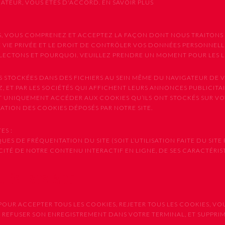
GATEUR, VOUS ÊTES D'ACCORD.
EN SAVOIR PLUS
VICES, VOUS COMPRENEZ ET ACCEPTEZ LA FAÇON DONT NOUS TRAIT
 VIE PRIVÉE ET LE DROIT DE CONTRÔLER VOS DONNÉES PERSONNELLE
CTONS ET POURQUOI. VEUILLEZ PRENDRE UN MOMENT POUR LES LIR
S STOCKÉES DANS DES FICHIERS AU SEIN MÊME DU NAVIGATEUR DE V
, ET PAR LES SOCIÉTÉS QUI AFFICHENT LEURS ANNONCES PUBLICITAIR
NT UNIQUEMENT ACCÉDER AUX COOKIES QU’ILS ONT STOCKÉS SUR V
ISATION DES COOKIES DÉPOSÉS PAR NOTRE SITE.
ES :
ES DE FRÉQUENTATION DU SITE (SOIT L’UTILISATION FAITE DU SITE 
CACITÉ DE NOTRE CONTENU INTERACTIF EN LIGNE, DE SES CARACTÉRI
et Balises Web
OUR ACCEPTER TOUS LES COOKIES, REJETER TOUS LES COOKIES, VO
E REFUSER SON ENREGISTREMENT DANS VOTRE TERMINAL, ET SUPPR