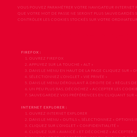
VOUS POUVEZ PARAMÉTRER VOTRE NAVIGATEUR INTERNET PO
QUE VOTRE MOT DE PASSE NE SERONT PLUS SAUVEGARDÉS 
CONTRÔLER LES COOKIES STOCKÉS SUR VOTRE ORDINATEUR,
Comment configurer votre naviga
FIREFOX :
1. OUVREZ FIREFOX
2. APPUYEZ SUR LA TOUCHE « ALT »
3. DANS LE MENU EN HAUT DE LA PAGE CLIQUEZ SUR « OUT
4. SÉLECTIONNEZ L’ONGLET « VIE PRIVÉE »
5. DANS LE MENU DÉROULANT À DROITE DE « RÈGLES DE CO
6. UN PEU PLUS BAS, DÉCOCHEZ « ACCEPTER LES COOKIE
7. SAUVEGARDEZ VOS PRÉFÉRENCES EN CLIQUANT SUR «
INTERNET EXPLORER :
1. OUVREZ INTERNET EXPLORER
2. DANS LE MENU « OUTILS », SÉLECTIONNEZ « OPTIONS I
3. CLIQUEZ SUR L’ONGLET « CONFIDENTIALITÉ »
4. CLIQUEZ SUR « AVANCÉ » ET DÉCOCHEZ « ACCEPTER »