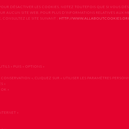
UR DÉSACTIVER LES COOKIES. NOTEZ TOUTEFOIS QUE SI VOUS DÉSA
SUR AUCUN SITE WEB. POUR PLUS D’INFORMATIONS RELATIVES AUX 
 CONSULTEZ LE SITE SUIVANT :
HTTP://WWW.ALLABOUTCOOKIES.OR
teur
ILS » PUIS « OPTIONS »
NSERVATION », CLIQUEZ SUR « UTILISER LES PARAMÈTRES PERSONNA
S »
 OK »
NTERNET »