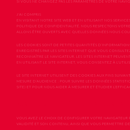
SI VOUS NE CHANGEZ PAS LES PARAMÈTRES DE VOTRE NAVI
J'AI COMPRIS
EN VISITANT NOTRE SITE WEB ET EN UTILISANT NOS SER
POLITIQUE DE CONFIDENTIALITÉ. NOUS RESPECTONS VOTRE
ALLONS ÊTRE OUVERTS AVEC QUELLES DONNÉES NOUS COLLE
LES COOKIES SONT DE PETITES QUANTITÉS D’INFORMATION
ENREGISTRÉS PAR LES SITES INTERNET QUE VOUS CONSULTEZ
RECONNAÎTRE LE NAVIGATEUR. LES SITES INTERNET PEUVE
EN UTILISANT LE SITE INTERNET, VOUS CONSENTEZ À L’UTIL
LE SITE INTERNET UTILISENT DES COOKIES AUX FINS SUIVANT
MESURE D’AUDIENCE : POUR SUIVRE LES DONNÉES STATISTIQU
SITE) ET POUR NOUS AIDER À MESURER ET ÉTUDIER L’EFFI
Vos Choix Concernant les Cookies 
VOUS AVEZ LE CHOIX DE CONFIGURER VOTRE NAVIGATEUR P
VALIDITÉ ET SON CONTENU, AINSI QUE VOUS PERMETTRE D