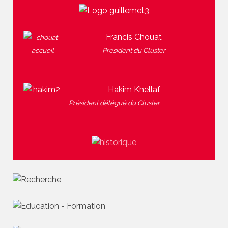
Francis Chouat
Président du Cluster
Hakim Khellaf
Président délégué du Cluster