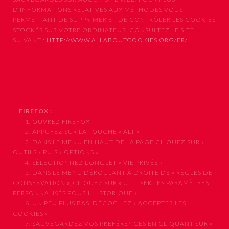
D’INFORMATIONS RELATIVES AUX MÉTHODES VOUS
PERMETTANT DE SUPPRIMER ET DE CONTRÔLER LES COOKIES
STOCKÉS SUR VOTRE ORDINATEUR, CONSULTEZ LE SITE
SUIVANT :
HTTP://WWW.ALLABOUTCOOKIES.ORG/FR/
Comment configurer votre
navigateur
FIREFOX :
1. OUVREZ FIREFOX
2. APPUYEZ SUR LA TOUCHE « ALT »
3. DANS LE MENU EN HAUT DE LA PAGE CLIQUEZ SUR «
OUTILS » PUIS « OPTIONS »
4. SÉLECTIONNEZ L’ONGLET « VIE PRIVÉE »
5. DANS LE MENU DÉROULANT À DROITE DE « RÈGLES DE
CONSERVATION », CLIQUEZ SUR « UTILISER LES PARAMÈTRES
PERSONNALISÉS POUR L’HISTORIQUE »
6. UN PEU PLUS BAS, DÉCOCHEZ « ACCEPTER LES
COOKIES »
7. SAUVEGARDEZ VOS PRÉFÉRENCES EN CLIQUANT SUR «